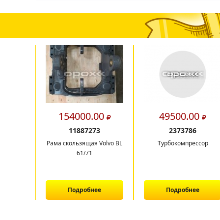
154000.00
49500.00
11887273
2373786
Рама скользящая Volvo BL
Турбокомпрессор
61/71
Подробнее
Подробнее
1
2
3