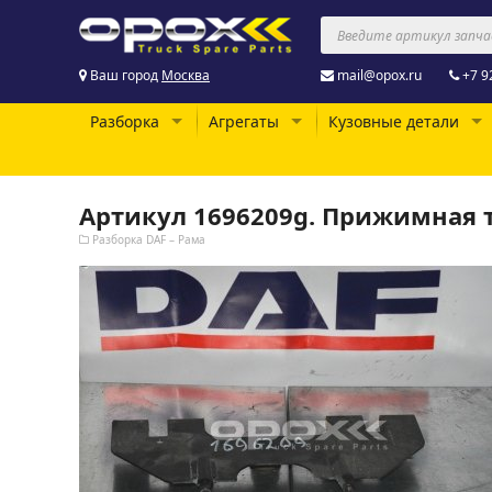
Ваш город
Москва
mail@opox.ru
+7 9
Разборка
Агрегаты
Кузовные детали
Артикул 1696209g. Прижимная т
Разборка DAF – Рама