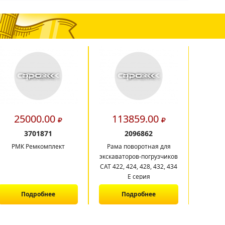
25000.00
113859.00
9
3701871
2096862
РМК Ремкомплект
Рама поворотная для
Радиа
экскаваторов-погрузчиков
CAT 422, 424, 428, 432, 434
E серия
Подробнее
Подробнее