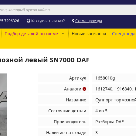
25 7296326
Как сделать заказ?
Схема проезда
Подбор деталей по схеме
Новые запчасти
Спецпредл
мозной левый SN7000 DAF
Артикул
1658010g
Аналоги
1612740
,
1916840
,
Название
Суппорт тормозно
Состояние детали
4 из 5
Производитель
Разборка DAF
Наличие на складе
3