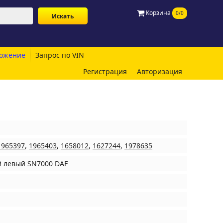
Корзина
0/0
ожение
Запрос по VIN
Регистрация
Авторизация
1965397
,
1965403
,
1658012
,
1627244
,
1978635
й левый SN7000 DAF