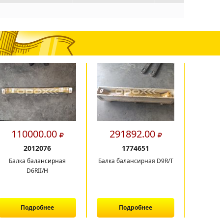
110000.00
291892.00
2
2012076
1774651
Балка балансирная
Балка балансирная D9R/T
Вал кар
D6RII/H
Подробнее
Подробнее