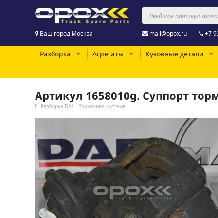
Ваш город
Москва
mail@opox.ru
+7 9
Разборка
Агрегаты
Кузовные детали
Артикул 1658010g. Суппорт тор
Разборка DAF – Тормозная система