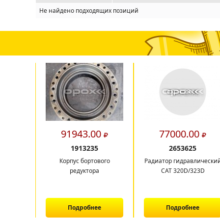
Не найдено подходящих позиций
91943.00
77000.00
1913235
2653625
Корпус бортового
Радиатор гидравлически
редуктора
CAT 320D/323D
Подробнее
Подробнее