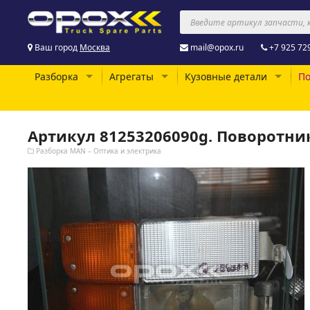
Ваш город
Москва
mail@opox.ru
+7 925 72
Разборка
Агрегаты
Кузовные детали
По
Артикул 81253206090g. Поворотн
Разборка MAN – Оптика и электрика