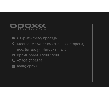
1
2
3
Открыть схему проезда
Москва, МКАД 32 км (внешняя сторона),
пос. Битца, ул. Нагорная, д. 5
Время работы 9:00-19:00
+7 925 7296326
mail@opox.ru