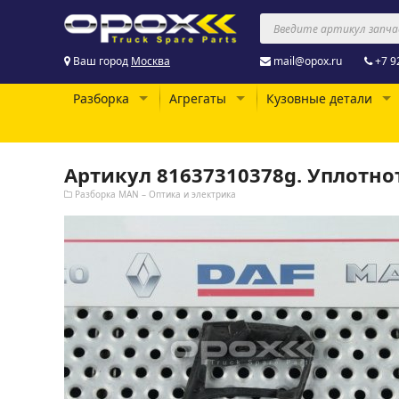
Ваш город
Москва
mail@opox.ru
+7 9
Разборка
Агрегаты
Кузовные детали
Артикул 81637310378g. Уплотн
Разборка MAN – Оптика и электрика