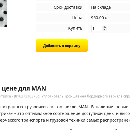
Срок доставки
На складе
Цена
960.00
Купить
й цене для MAN
ктрика
›
[81637310378g] Уплотнотель кронштейна бордюрного зеркала сп
ностранных грузовиков, в том числе MAN. В наличии новые 
ктрика» – это оптимальное соотношение доступной цены и выс
ерческого транспорта и грузовой техники самых распространен