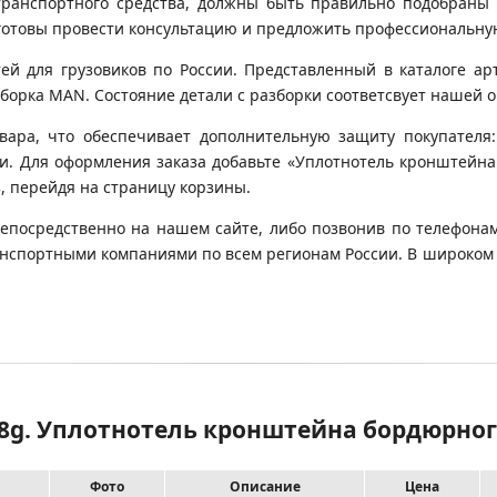
транспортного средства, должны быть правильно подобраны 
готовы провести консультацию и предложить профессиональну
 для грузовиков по России. Представленный в каталоге арт
орка MAN. Состояние детали с разборки соответсвует нашей оц
вара, что обеспечивает дополнительную защиту покупателя:
вки. Для оформления заказа добавьте «Уплотнотель кронштейн
з, перейдя на страницу корзины.
непосредственно на нашем сайте, либо позвонив по телефонам
транспортными компаниями по всем регионам России. В широком
78g. Уплотнотель кронштейна бордюрно
Фото
Описание
Цена