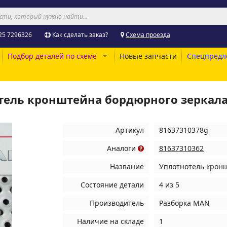
25 7296326
Как сделать заказ?
Схема проезда
Подбор деталей по схеме
Новые запчасти
Спецпредл
отель кронштейна бордюрного зеркал
Артикул
81637310378g
Аналоги
81637310362
Название
Уплотнотель крон
Состояние детали
4 из 5
Производитель
Разборка MAN
Наличие на складе
1