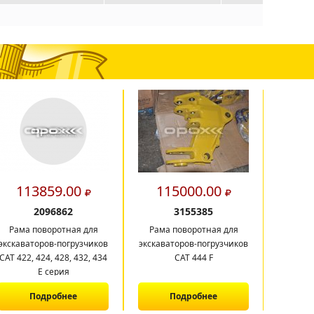
113859.00
115000.00
29
2096862
3155385
Рама поворотная для
Рама поворотная для
Балка б
экскаваторов-погрузчиков
экскаваторов-погрузчиков
CAT 422, 424, 428, 432, 434
САТ 444 F
E серия
Подробнее
Подробнее