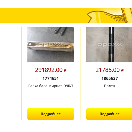
291892.00
21785.00
1774651
1865637
Балка балансирная D9R/T
Палец
Подробнее
Подробнее
1
2
3