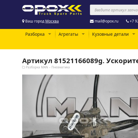
Ваш город
Москва
mail@opox.ru
+7 9
Разборка
Агрегаты
Кузовные детали
Артикул 81521166089g. Ускори
Разборка MAN – Пневматика