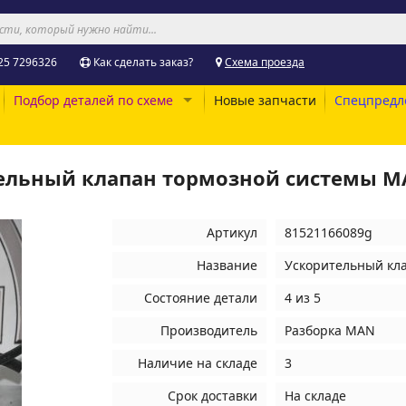
25 7296326
Как сделать заказ?
Схема проезда
Подбор деталей по схеме
Новые запчасти
Спецпредл
тельный клапан тормозной системы 
Артикул
81521166089g
Название
Ускорительный кл
Состояние детали
4 из 5
Производитель
Разборка MAN
Наличие на складе
3
Срок доставки
На складе