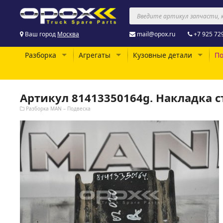
Ваш город
Москва
mail@opox.ru
+7 925 72
Разборка
Агрегаты
Кузовные детали
По
Артикул 81413350164g. Накладка 
Разборка MAN – Подвеска