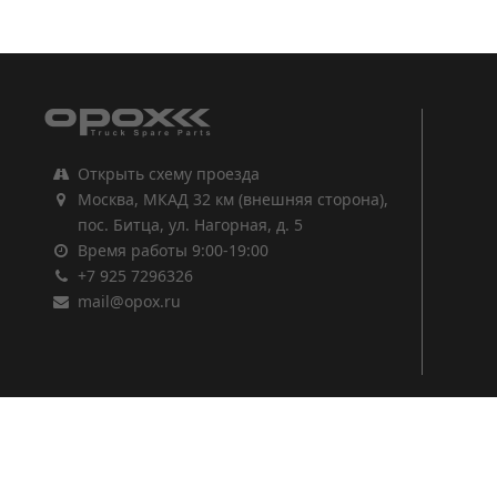
1
2
3
Открыть схему проезда
Москва, МКАД 32 км (внешняя сторона),
пос. Битца, ул. Нагорная, д. 5
Время работы 9:00-19:00
+7 925 7296326
mail@opox.ru