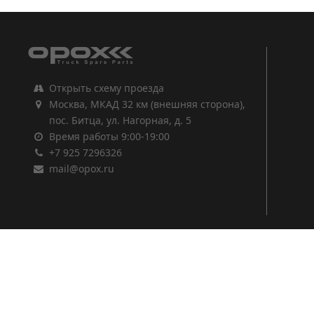
Открыть схему проезда
Москва, МКАД 32 км (внешняя сторона),
пос. Битца, ул. Нагорная, д. 5
Время работы 9:00-19:00
+7 925 7296326
mail@opox.ru