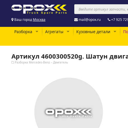
Ваш город
Москва
mail@opox.ru
+7 925 72
Разборка
Агрегаты
Кузовные детали
По
Артикул 4600300520g. Шатун двиг
Разборка Mercedes-Benz – Двигатель