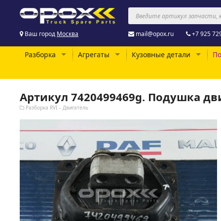
Ваш город
Москва
mail@opox.ru
+7 925 72
Разборка
Агрегаты
Кузовные детали
По
Артикул 7420499469g. Подушка дви
Разборка RVI – Двигатель