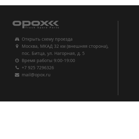
Открыть схему проезда
Москва, МКАД 32 км (внешняя сторона),
пос. Битца, ул. Нагорная, д. 5
Время работы 9:00-19:00
+7 925 7296326
mail@opox.ru