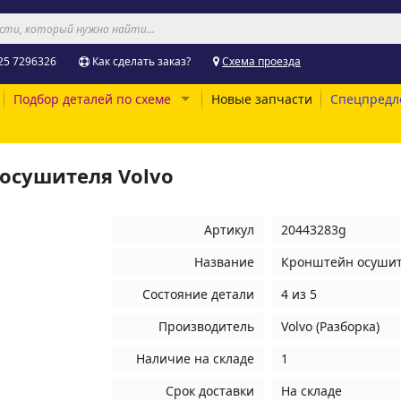
25 7296326
Как сделать заказ?
Схема проезда
Подбор деталей по схеме
Новые запчасти
Спецпредл
осушителя Volvo
Артикул
20443283g
Название
Кронштейн осушит
Состояние детали
4 из 5
Производитель
Volvo (Разборка)
Наличие на складе
1
Срок доставки
На складе