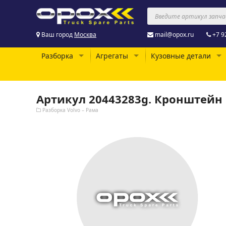
Ваш город
Москва
mail@opox.ru
+7 9
Разборка
Агрегаты
Кузовные детали
Артикул 20443283g. Кронштейн 
Разборка Volvo – Рама