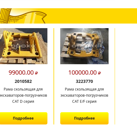
99000.00
100000.00
5
2010582
3223770
Рама скользящая для
Рама скользящая для
Наб
экскаваторов-погрузчиков
экскаваторов-погрузчиков
CAT D серия
CAT E/F серия
Подробнее
Подробнее