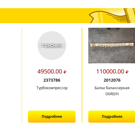
49500.00
110000.00
2373786
2012076
Турбокомпрессор
Балка балансирная
D6RII/H
Подробнее
Подробнее
1
2
3