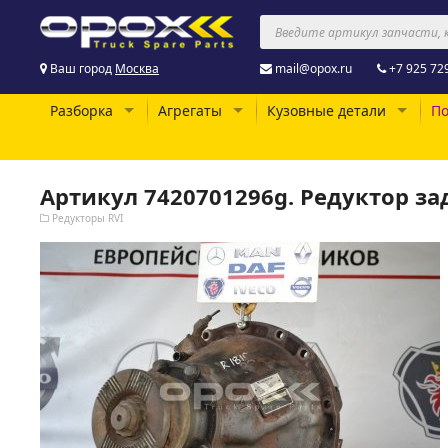
Ваш город
Москва
mail@opox.ru
+7 925 72
Разборка
Агрегаты
Кузовные детали
По
Артикул 7420701296g. Редуктор зад
Редукторы RVI