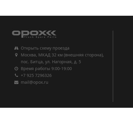
1
2
3
Открыть схему проезда
Москва, МКАД 32 км (внешняя сторона),
пос. Битца, ул. Нагорная, д. 5
Время работы 9:00-19:00
+7 925 7296326
mail@opox.ru