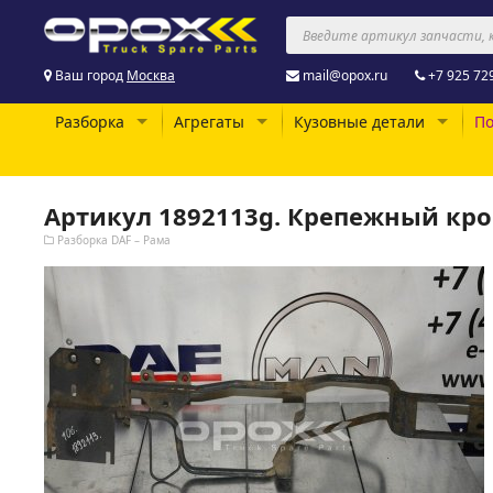
Ваш город
Москва
mail@opox.ru
+7 925 72
Разборка
Агрегаты
Кузовные детали
По
Артикул 1892113g. Крепежный кр
Разборка DAF – Рама