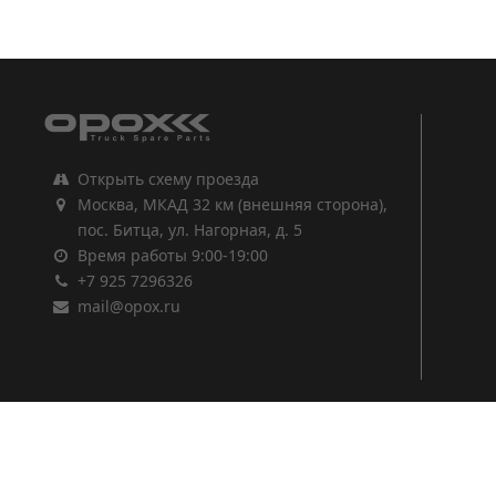
1
2
3
Открыть схему проезда
Москва, МКАД 32 км (внешняя сторона),
пос. Битца, ул. Нагорная, д. 5
Время работы 9:00-19:00
+7 925 7296326
mail@opox.ru