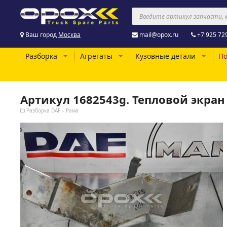
Ваш город
Москва
mail@opox.ru
+7 925 72
Разборка
Агрегаты
Кузовные детали
По
Артикул 1682543g. Тепловой экран
Разборка DAF – Рама