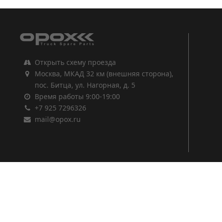
Открыть схему проезда
Москва, МКАД 32 км (внешняя сторона),
пос. Битца, ул. Нагорная, д. 5
Время работы 9:00-19:00
+7 925 7296326
mail@opox.ru