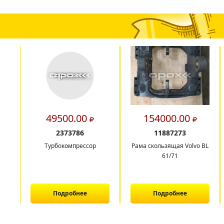
49500.00
154000.00
2373786
11887273
Турбокомпрессор
Рама скользящая Volvo BL
61/71
Подробнее
Подробнее
1
2
3