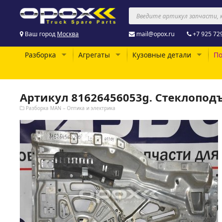
Ваш город
Москва
mail@opox.ru
+7 925 72
Разборка
Агрегаты
Кузовные детали
По
Артикул 81626456053g. Стеклопо
Разборка MAN – Оптика и электрика