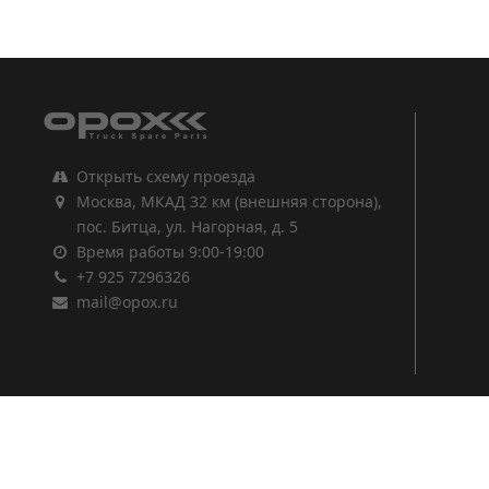
1
2
3
Открыть схему проезда
Москва, МКАД 32 км (внешняя сторона),
пос. Битца, ул. Нагорная, д. 5
Время работы 9:00-19:00
+7 925 7296326
mail@opox.ru